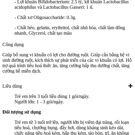
- Lợi khuẩn Bifidobacterium: 2.5 tỷ, lợi khuẩn Lactobacillus
acidophilus và Lactobacillus Gasseri: 1 tỉ.
- Chất xơ Oligosaccharide: 0.3g.
- Chất béo, gelatin, erythritol, chất nhũ hóa, chất làm đông
nhanh, Glycerol, chất tạo màu
Công dụng
Giúp bổ sung vi khuẩn có lợi cho đường ruột. Giúp cân bằng hệ vi
sinh đường ruột, kích thích sự phát triển của các vi khuẩn có lợi. Hỗ
trợ quá trình tiêu hoá thức ăn, tăng cường hấp thu dưỡng chất, tăng
cường hễ miễn dịch.
Liều dùng
Trẻ em trên 3 tuổi liều dùng 1 gói/ngày.
Người lớn: 1 - 3 gói/ngày.
Đối tượng sử dụng
Trẻ em từ 3 tuổi trở lên, người lớn bị viêm đại tràng, rối loạn
tiêu hoá, chướng bụng, đầy hơi, dùng kháng sinh kéo dài,
chức năng tiêu hoá kém, hấp thu kém, táo bón, trĩ, ăn không