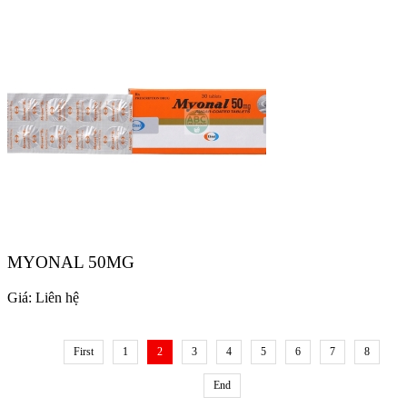
MYONAL 50MG
Giá:
Liên hệ
First
1
2
3
4
5
6
7
8
End