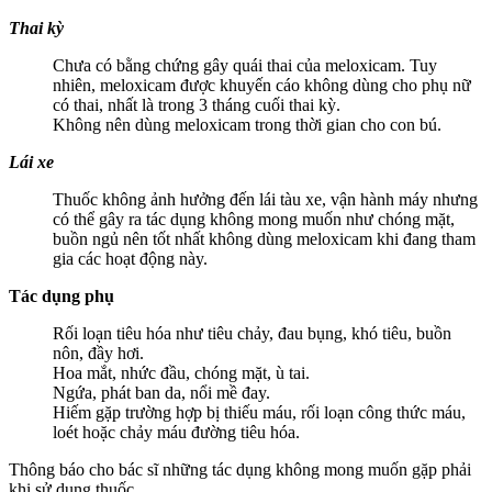
Thai kỳ
Chưa có bằng chứng gây quái thai của meloxicam. Tuy
nhiên, meloxicam được khuyến cáo không dùng cho phụ nữ
có thai, nhất là trong 3 tháng cuối thai kỳ.
Không nên dùng meloxicam trong thời gian cho con bú.
Lái xe
Thuốc không ảnh hưởng đến lái tàu xe, vận hành máy nhưng
có thể gây ra tác dụng không mong muốn như chóng mặt,
buồn ngủ nên tốt nhất không dùng meloxicam khi đang tham
gia các hoạt động này.
Tác dụng phụ
Rối loạn tiêu hóa như tiêu chảy, đau bụng, khó tiêu, buồn
nôn, đầy hơi.
Hoa mắt, nhức đầu, chóng mặt, ù tai.
Ngứa, phát ban da, nổi mề đay.
Hiếm gặp trường hợp bị thiếu máu, rối loạn công thức máu,
loét hoặc chảy máu đường tiêu hóa.
Thông báo cho bác sĩ những tác dụng không mong muốn gặp phải
khi sử dụng thuốc.