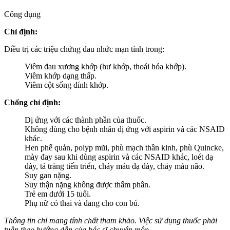
Công dụng
Chỉ định:
Điều trị các triệu chứng đau nhức mạn tính trong:
Viêm đau xương khớp (hư khớp, thoái hóa khớp).
Viêm khớp dạng thấp.
Viêm cột sống dính khớp.
Chống chỉ định:
Dị ứng với các thành phần của thuốc.
Không dùng cho bệnh nhân dị ứng với aspirin và các NSAID
khác.
Hen phế quản, polyp mũi, phù mạch thần kinh, phù Quincke,
mày đay sau khi dùng aspirin và các NSAID khác, loét dạ
dày, tá tràng tiến triển, chảy máu dạ dày, chảy máu não.
Suy gan nặng.
Suy thận nặng không được thẩm phân.
Trẻ em dưới 15 tuổi.
Phụ nữ có thai và đang cho con bú.
Thông tin chỉ mang tính chất tham khảo. Việc sử dụng thuốc phải
tuân theo hướng dẫn của bác sĩ chuyên môn.