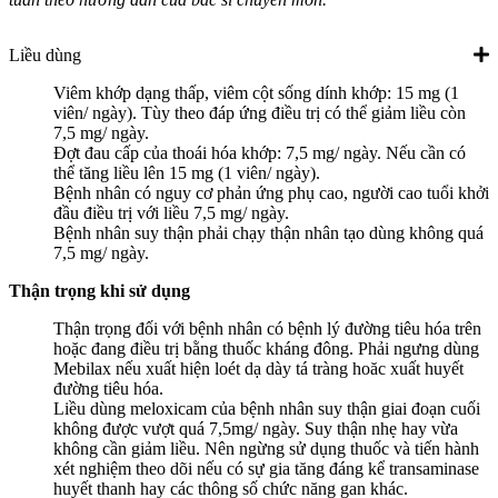
Liều dùng
Viêm khớp dạng thấp, viêm cột sống dính khớp: 15 mg (1
viên/ ngày). Tùy theo đáp ứng điều trị có thể giảm liều còn
7,5 mg/ ngày.
Đợt đau cấp của thoái hóa khớp: 7,5 mg/ ngày. Nếu cần có
thể tăng liều lên 15 mg (1 viên/ ngày).
Bệnh nhân có nguy cơ phản ứng phụ cao, người cao tuổi khởi
đầu điều trị với liều 7,5 mg/ ngày.
Bệnh nhân suy thận phải chạy thận nhân tạo dùng không quá
7,5 mg/ ngày.
Thận trọng khi sử dụng
Thận trọng đối với bệnh nhân có bệnh lý đường tiêu hóa trên
hoặc đang điều trị bằng thuốc kháng đông. Phải ngưng dùng
Mebilax nếu xuất hiện loét dạ dày tá tràng hoăc xuất huyết
đường tiêu hóa.
Liều dùng meloxicam của bệnh nhân suy thận giai đoạn cuối
không được vượt quá 7,5mg/ ngày. Suy thận nhẹ hay vừa
không cần giảm liều. Nên ngừng sử dụng thuốc và tiến hành
xét nghiệm theo dõi nếu có sự gia tăng đáng kể transaminase
huyết thanh hay các thông số chức năng gan khác.