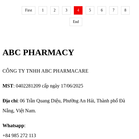
First
1
2
3
4
5
6
7
8
End
ABC PHARMACY
CÔNG TY TNHH ABC PHARMACARE
MST
: 0402281209 cấp ngày 17/06/2025
Địa chỉ
: 06 Trần Quang Diệu, Phường An Hải, Thành phố Đà
Nẵng, Việt Nam.
Whatsapp
:
+84 985 272 113