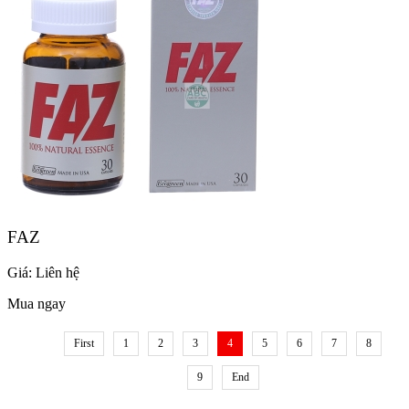
FAZ
Giá:
Liên hệ
Mua ngay
First
1
2
3
4
5
6
7
8
9
End