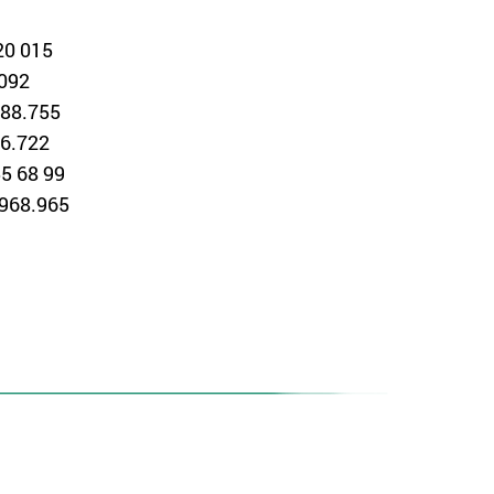
20 015
.092
688.755
66.722
55 68 99
.968.965