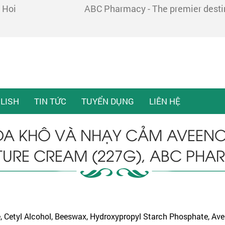
 Hoi
ABC Pharmacy - The premier destina
LISH
TIN TỨC
TUYỂN DỤNG
LIÊN HỆ
A KHÔ VÀ NHẠY CẢM AVEENO 
TURE CREAM (227G), ABC PH
e, Cetyl Alcohol, Beeswax, Hydroxypropyl Starch Phosphate, Aven