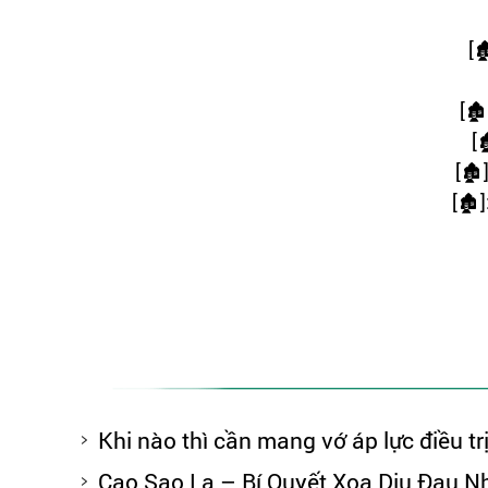
[

[
🏚️
[

[
🏚️
[
]
🏚️
Khi nào thì cần mang vớ áp lực điều tr
Cao Sao La – Bí Quyết Xoa Dịu Đau N