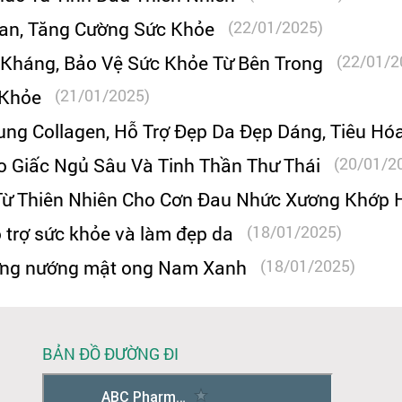
Gan, Tăng Cường Sức Khỏe
(22/01/2025)
 Kháng, Bảo Vệ Sức Khỏe Từ Bên Trong
(22/01/2
 Khỏe
(21/01/2025)
ng Collagen, Hỗ Trợ Đẹp Da Đẹp Dáng, Tiêu Hó
o Giấc Ngủ Sâu Và Tinh Thần Thư Thái
(20/01/2
Từ Thiên Nhiên Cho Cơn Đau Nhức Xương Khớp 
 trợ sức khỏe và làm đẹp da
(18/01/2025)
gừng nướng mật ong Nam Xanh
(18/01/2025)
BẢN ĐỒ ĐƯỜNG ĐI