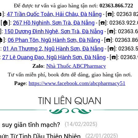
Để được tư vấn và giao hàng tận nơi:
02363.866.722
]:
47 Trần Quốc Toản, Hải Châu, Đà Nẵng
- [
]: 02363 8
️
☎️
[
]:
267 Hồ Nghinh, Sơn Trà, Đà Nẵng
- [
]: 02363.922
🏚️
☎️
]:
150 Dương Đình Nghê, Sơn Trà, Đà Nẵng
- [
]: 02363.
☎️
]:
06 Phan Tôn, Ngũ Hành Sơn, Đà Nẵng
- [
]: 02363.8
️
☎️
]:
01 An Thượng 2, Ngũ Hành Sơn, Đà Nẵng
- [
]: 02363.
☎️
:
27 Lê Quang Đạo, Ngũ Hành Sơn, Đà Nẵng
- [
]: 02363
☎️
Zalo
:
Nhà Thuốc ABCPharmacy
Tư vấn miễn phí, book đơn dễ dàng, giao hàng tận nơi.
Page
:
https://www.facebook.com/abcpharmacy51
TIN LIÊN QUAN
ị suy giãn tĩnh mạch?
(14/02/2025)
hức Từ Tinh Dầu Thiên Nhiên
(22/01/2025)