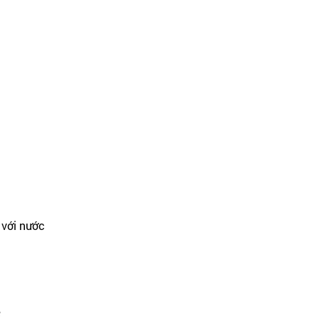
 với nước
́