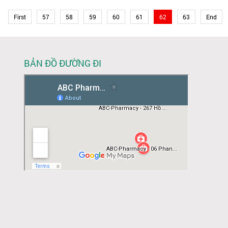
First
57
58
59
60
61
62
63
End
BẢN ĐỒ ĐƯỜNG ĐI