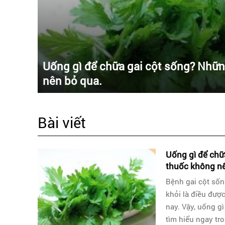
Uống gì để chữa gai cột sống? Nhữn
nên bỏ qua.
Bài viết
Uống gì để chữ
thuốc không nê
Bệnh gai cột số
khỏi là điều đượ
nay. Vậy, uống g
tìm hiểu ngay tro