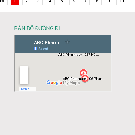
rst
1
2
3
4
5
6
7
8
9
10
BẢN ĐỒ ĐƯỜNG ĐI