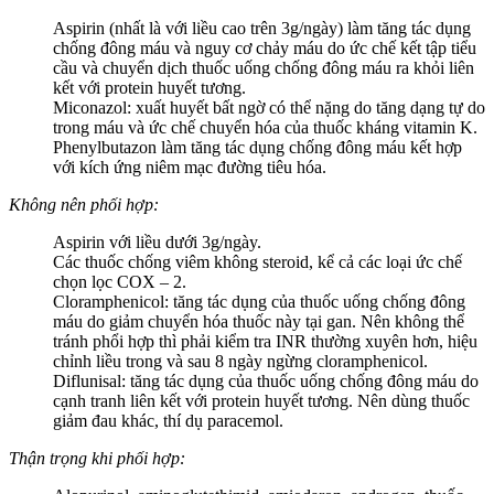
Aspirin (nhất là với liều cao trên 3g/ngày) làm tăng tác dụng
chống đông máu và nguy cơ chảy máu do ức chế kết tập tiểu
cầu và chuyển dịch thuốc uống chống đông máu ra khỏi liên
kết với protein huyết tương.
Miconazol: xuất huyết bất ngờ có thể nặng do tăng dạng tự do
trong máu và ức chế chuyển hóa của thuốc kháng vitamin K.
Phenylbutazon làm tăng tác dụng chống đông máu kết hợp
với kích ứng niêm mạc đường tiêu hóa.
Không nên phối hợp:
Aspirin với liều dưới 3g/ngày.
Các thuốc chống viêm không steroid, kể cả các loại ức chế
chọn lọc COX – 2.
Cloramphenicol: tăng tác dụng của thuốc uống chống đông
máu do giảm chuyển hóa thuốc này tại gan. Nên không thể
tránh phổi hợp thì phải kiểm tra INR thường xuyên hơn, hiệu
chỉnh liều trong và sau 8 ngày ngừng cloramphenicol.
Diflunisal: tăng tác dụng của thuốc uống chống đông máu do
cạnh tranh liên kết với protein huyết tương. Nên dùng thuốc
giảm đau khác, thí dụ paracemol.
Thận trọng khi phối hợp: