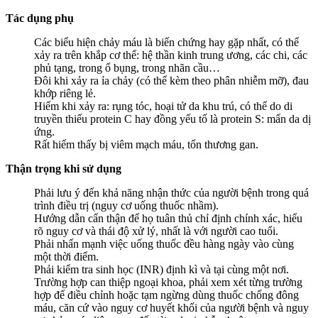
Tác dụng phụ
Các biểu hiện chảy máu là biến chứng hay gặp nhất, có thể
xảy ra trên khắp cơ thể: hệ thần kinh trung ương, các chi, các
phủ tạng, trong ổ bụng, trong nhãn cầu…
Đôi khi xảy ra ỉa chảy (có thể kèm theo phân nhiễm mỡ), đau
khớp riêng lẻ.
Hiếm khi xảy ra: rụng tóc, hoại tử da khu trú, có thể do di
truyền thiếu protein C hay đồng yếu tố là protein S: mẩn da dị
ứng.
Rất hiếm thấy bị viêm mạch máu, tổn thương gan.
Thận trọng khi sử dụng
Phải lưu ý đến khả năng nhận thức của người bệnh trong quá
trình điều trị (nguy cơ uống thuốc nhầm).
Hướng dẫn cẩn thận để họ tuân thủ chỉ định chính xác, hiểu
rõ nguy cơ và thái độ xử lý, nhất là với người cao tuổi.
Phải nhấn mạnh việc uống thuốc đều hàng ngày vào cùng
một thời điểm.
Phải kiểm tra sinh học (INR) định kì và tại cùng một nơi.
Trường hợp can thiệp ngoại khoa, phải xem xét từng trường
hợp để điều chỉnh hoặc tạm ngừng dùng thuốc chống đông
máu, căn cứ vào nguy cơ huyết khối của người bệnh và nguy