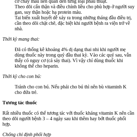
cơ chảy máu liên quan đến từng loại phẫu thuật.
Theo dõi cẩn thận và điều chỉnh liều cho phù hợp ở người suy
gan, suy thận hoặc hạ protein máu.
Tai biến xuất huyết dễ xảy ra trong những tháng đầu điều trị,
cần theo dõi chặt chẽ, đặc biệt khi người bệnh ra viện trở về
nhà.
Thời kỳ mang thai:
Đã có thống kê khoảng 4% dị dạng thai nhi khi người mẹ
dùng thuốc này trong quý đầu thai kỳ. Vào các quý sau, vẫn
thấy có nguy cơ (cả sảy thai). Vì vậy chỉ dùng thuốc khi
không thể cho heparin.
Thời kỳ cho con bú:
Tránh cho con bú. Nếu phải cho bú thì nên bù vitaminh K
cho đứa trẻ.
Tương tác thuốc
Rất nhiều thuốc có thể tương tác với thuốc kháng vitamin K nên cần
theo dõi người bệnh 3 – 4 ngày sau khi thêm hay bớt thuốc phối
hợp.
Chống chỉ định phối hợp