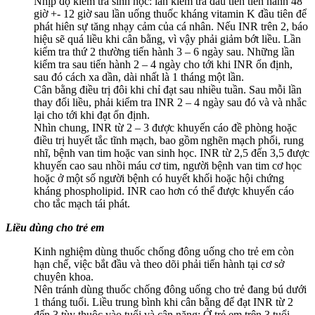
Nhịp độ kiểm tra sinh học: lần kiểm tra đầu tiên tiến hành 48
giờ +- 12 giờ sau lần uống thuốc kháng vitamin K đầu tiên để
phát hiên sự tăng nhạy cảm của cá nhân. Nếu INR trên 2, báo
hiệu sẽ quá liều khi cân bằng, vì vậy phải giảm bớt liều. Lần
kiểm tra thứ 2 thường tiến hành 3 – 6 ngày sau. Những lần
kiểm tra sau tiến hành 2 – 4 ngày cho tới khi INR ổn định,
sau đó cách xa dần, dài nhất là 1 tháng một lần.
Cân bằng điều trị đôi khi chỉ đạt sau nhiều tuần. Sau mỗi lần
thay đổi liều, phải kiểm tra INR 2 – 4 ngày sau đó và và nhắc
lại cho tới khi đạt ổn định.
Nhìn chung, INR từ 2 – 3 được khuyến cáo đề phòng hoặc
điều trị huyết tắc tĩnh mạch, bao gồm nghẽn mạch phổi, rung
nhĩ, bệnh van tim hoặc van sinh học. INR từ 2,5 đến 3,5 được
khuyến cao sau nhồi máu cơ tim, người bệnh van tim cơ học
hoặc ở một số người bệnh có huyết khối hoặc hội chứng
kháng phospholipid. INR cao hơn có thể được khuyến cáo
cho tắc mạch tái phát.
Liều dùng cho trẻ em
Kinh nghiệm dùng thuốc chống đông uống cho trẻ em còn
hạn chế, việc bắt đầu và theo dõi phải tiến hành tại cơ sở
chuyên khoa.
Nên tránh dùng thuốc chống đông uống cho trẻ đang bú dưới
1 tháng tuổi. Liều trung bình khi cân bằng để đạt INR từ 2
đến 3 tùy thuộc vào tuổi và cân nặng: Ở trẻ em trên 3 tuổi,