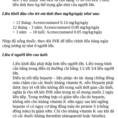
liều tính theo kg thể trọng gần như của người lớn.
Liều khởi dầu cho trẻ em tính theo mg/kg/ngày như sau:
< 12 tháng: Acenocoumarol 0.14 mg/kg/ngày
12 tháng – 3 năm: Acenocoumarol 0.08 mg/kg/ngày
> 3 năm – 18 tuổi: Acenocoumarol 0.05 mg/kg/ngày
Nhịp độ uống thuốc, theo dõi INR để điều chỉnh liều hàng ngày
cũng tương tự như ở người lớn.
Liều ở người lớn cao tuổi:
Liều khởi đầu phải thấp hơn liều người lớn. Liều trung bình
cân bằng trong điều trị thường chỉ bằng 1/2 tới 3/4 liều người
lớn.
Điều trị nối tiếp heparin – liệu pháp: do tác dụng chống đông
máu chậm của các thuốc kháng vitamin K, nên Heparin phải
được duy trì với liều không đổi trong suốt thời gian cần thiết,
nghĩa là cho tới khi INR nằm trong trị số mong muốn 2 ngày
liên tiếp. Trong trường hợp có giảm tiểu cầu do heparin,
không nên cho kháng vitamin K sớm ngay sau khi ngừng
heparin vì có nguy cơ tăng đông máu do protein S (chống
đông máu) bị giảm sớm. Chỉ cho kháng vitamin K sau khi đã
có các thuốc kháng thrombin (danaparoid hoặc hirudin).