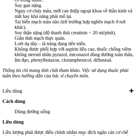
Suy gan nặng.
Nguy cơ chảy máu, mới can thiệp ngoại khoa về thần kinh và
mắt hay khả năng phải mổ lại.
Tai biến mạch máu não (trừ trường hợp nghẽn mạch ở nơi
khác).
Suy thận nặng (độ thanh thải creatinin < 20 ml/phút).
Giãn tĩnh mạch thực quản.
Loét dạ dày – tá tràng đang tiến triển.
Không được phối hợp với aspirin liều cao, thuốc chống viêm
không steroid nhân pyrazol, miconazol dùng đường toàn thân,
âm đạo, phenylbutazon, cloramphenicol, diflunisal.
Thông tin chỉ mang tính chất tham khảo. Việc sử dụng thuốc phải
tuân theo hướng dẫn của bác sĩ chuyên môn.
Liều dùng
Cách dùng
Dùng đường uống
Liều dùng
Liều lượng phải được điều chỉnh nhằm mục đích ngăn cản cơ chế