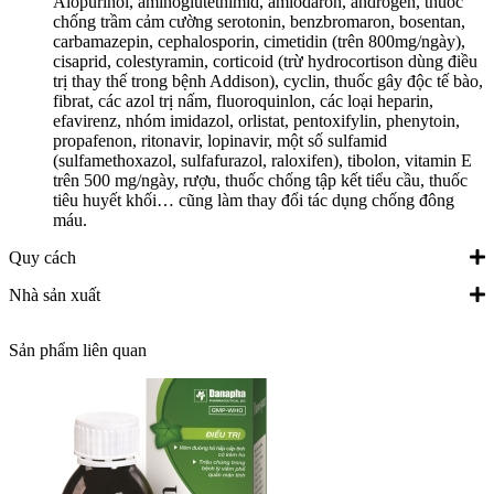
Alopurinol, aminoglutethimid, amiodaron, androgen, thuốc
chống trầm cảm cường serotonin, benzbromaron, bosentan,
carbamazepin, cephalosporin, cimetidin (trên 800mg/ngày),
cisaprid, colestyramin, corticoid (trừ hydrocortison dùng điều
trị thay thế trong bệnh Addison), cyclin, thuốc gây độc tế bào,
fibrat, các azol trị nấm, fluoroquinlon, các loại heparin,
efavirenz, nhóm imidazol, orlistat, pentoxifylin, phenytoin,
propafenon, ritonavir, lopinavir, một số sulfamid
(sulfamethoxazol, sulfafurazol, raloxifen), tibolon, vitamin E
trên 500 mg/ngày, rượu, thuốc chống tập kết tiểu cầu, thuốc
tiêu huyết khối… cũng làm thay đổi tác dụng chống đông
máu.
Quy cách
Nhà sản xuất
Sản phẩm liên quan