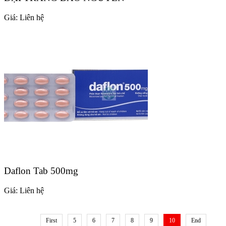
Giá:
Liên hệ
Daflon Tab 500mg
Giá:
Liên hệ
First
5
6
7
8
9
10
End