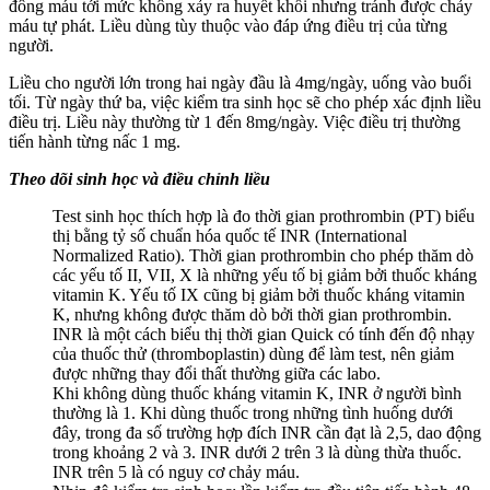
đông máu tới mức không xảy ra huyết khối nhưng tránh được chảy
máu tự phát. Liều dùng tùy thuộc vào đáp ứng điều trị của từng
người.
Liều cho người lớn trong hai ngày đầu là 4mg/ngày, uống vào buổi
tối. Từ ngày thứ ba, việc kiểm tra sinh học sẽ cho phép xác định liều
điều trị. Liều này thường từ 1 đến 8mg/ngày. Việc điều trị thường
tiến hành từng nấc 1 mg.
Theo dõi sinh học và điều chỉnh liều
Test sinh học thích hợp là đo thời gian prothrombin (PT) biểu
thị bằng tỷ số chuẩn hóa quốc tế INR (International
Normalized Ratio). Thời gian prothrombin cho phép thăm dò
các yếu tố II, VII, X là những yếu tố bị giảm bởi thuốc kháng
vitamin K. Yếu tố IX cũng bị giảm bởi thuốc kháng vitamin
K, nhưng không được thăm dò bởi thời gian prothrombin.
INR là một cách biểu thị thời gian Quick có tính đến độ nhạy
của thuốc thử (thromboplastin) dùng để làm test, nên giảm
được những thay đổi thất thường giữa các labo.
Khi không dùng thuốc kháng vitamin K, INR ở người bình
thường là 1. Khi dùng thuốc trong những tình huống dưới
đây, trong đa số trường hợp đích INR cần đạt là 2,5, dao động
trong khoảng 2 và 3. INR dưới 2 trên 3 là dùng thừa thuốc.
INR trên 5 là có nguy cơ chảy máu.