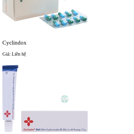
Cyclindox
Giá:
Liên hệ