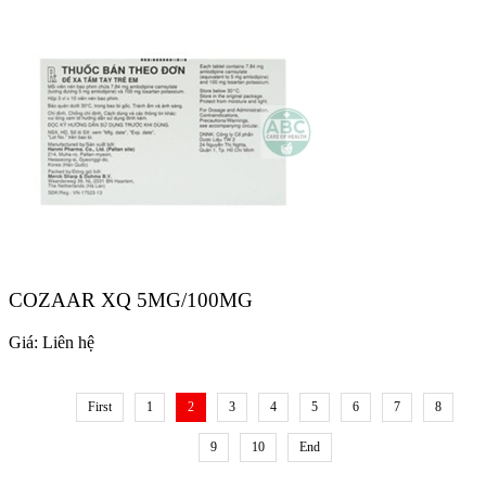
COZAAR XQ 5MG/100MG
Giá:
Liên hệ
First
1
2
3
4
5
6
7
8
9
10
End