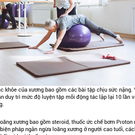
ắc khỏe của xương bao gồm các bài tập chịu sức nặng. Ví
n duy trì mức độ luyện tập mỗi động tác lặp lại 10 lần và
ng.
loãng xương bao gồm steroid, thuốc ức chế bơm Proton d
iện pháp ngăn ngừa loãng xương ở người cao tuổi, cách 