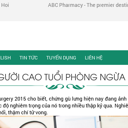
 Hoi
ABC Pharmacy - The premier destina
LISH
TIN TỨC
TUYỂN DỤNG
LIÊN HỆ
ƯỜI CAO TUỔI PHÒNG NGỪA
urgery 2015 cho biết, chứng gù lưng hiện nay đang ản
c độ nghiêm trọng của nó trong nhiều thập kỷ qua. Nghi
ổi, thậm chí tử vong.