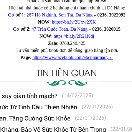
Hoặc đặt sản phẩm cần tìm qua app
NOW
Hiện tại nhà thuốc có 2 hệ thống chi nhánh chính tại Đà Nẵng:
sở 1
Cơ
:
267 Hồ Nghinh, Sơn Trà, Đà Nẵng
–
0236. 3922092
NOW
:
https://bit.ly/2Uxw2XK
sở 2
Cơ
:
47 Trần Quốc Toản, Đà Nẵng
–
0236. 3820015
NOW
:
https://bit.ly/2R21Kdj
Zalo
: 0768.240.425
Tư vấn miễn phí, book đơn dễ dàng, giao hàng tận nơi.
Page
:
https://www.facebook.com/abcpharmacy51
TIN LIÊN QUAN
ị suy giãn tĩnh mạch?
(14/02/2025)
hức Từ Tinh Dầu Thiên Nhiên
(22/01/2025)
Gan, Tăng Cường Sức Khỏe
(22/01/2025)
 Kháng, Bảo Vệ Sức Khỏe Từ Bên Trong
(22/01/2