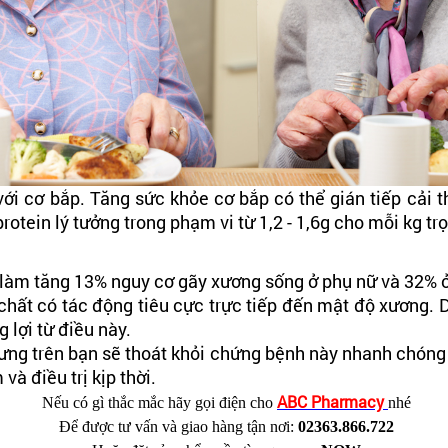
với cơ bắp. Tăng sức khỏe cơ bắp có thể gián tiếp cải
otein lý tưởng trong phạm vi từ 1,2 - 1,6g cho mỗi kg t
á làm tăng 13% nguy cơ gãy xương sống ở phụ nữ và 32% 
chất có tác động tiêu cực trực tiếp đến mật độ xương. 
 lợi từ điều này.
ưng trên bạn sẽ thoát khỏi chứng bệnh này nhanh chóng 
à điều trị kịp thời.
ABC Pharmacy
Nếu có gì thắc mắc hãy gọi điện cho
nhé
Để được tư vấn và giao hàng tận nơi:
02363.866.722