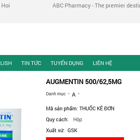
 Hoi
ABC Pharmacy - The premier destina
LISH
TIN TỨC
TUYỂN DỤNG
LIÊN HỆ
AUGMENTIN 500/62,5MG
Danh mục
A
Mã sản phẩm:
THUỐC KÊ ĐƠN
Quy cách:
Hộp
Xuất xứ:
GSK