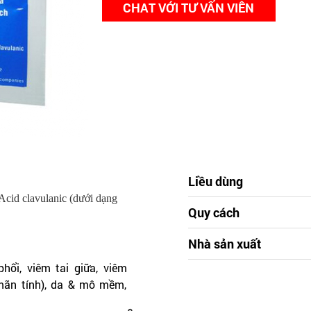
CHAT VỚI TƯ VẤN VIÊN
Liều dùng
Acid clavulanic (dưới dạng
Quy cách
Nhà sản xuất
hổi, viêm tai giữa, viêm
mãn tính), da & mô mềm,