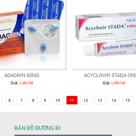
ADAGRIN 50MG
ACYCLOVIR STADA CR
Giá:
Liên hệ
Giá:
Liên hệ
6
7
8
9
10
11
12
13
14
15
BẢN ĐỒ ĐƯỜNG ĐI