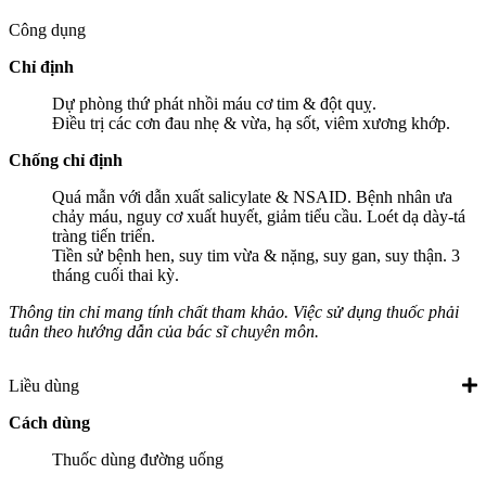
Công dụng
Chỉ định
Dự phòng thứ phát nhồi máu cơ tim & đột quỵ.
Điều trị các cơn đau nhẹ & vừa, hạ sốt, viêm xương khớp.
Chống chỉ định
Quá mẫn với dẫn xuất salicylate & NSAID. Bệnh nhân ưa
chảy máu, nguy cơ xuất huyết, giảm tiểu cầu. Loét dạ dày-tá
tràng tiến triển.
Tiền sử bệnh hen, suy tim vừa & nặng, suy gan, suy thận. 3
tháng cuối thai kỳ.
Thông tin chỉ mang tính chất tham khảo. Việc sử dụng thuốc phải
tuân theo hướng dẫn của bác sĩ chuyên môn.
Liều dùng
Cách dùng
Thuốc dùng đường uống