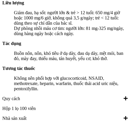
Liều lượng
Giảm đau, hạ sốt: người lớn & trẻ > 12 tuổi: 650 mg/4 giờ
hoặc 1000 mg/6 giờ, không quá 3,5 g/ngày; trẻ < 12 tuổi:
dùng theo sự chỉ dẫn của bác sĩ.
Dự phòng nhồi máu cơ tim: người lớn: 81 mg-325 mg/ngày,
dùng hàng ngày hoặc cách ngày.
Tác dụng
Buồn nôn, nôn, khó tiêu ở dạ dày, đau dạ dày, mệt mỏi, ban
đỏ, mày đay, thiếu máu, tán huyết, yếu cơ, khó thở.
Tương tác thuốc
Không nên phối hợp với glucocorticoid, NSAID,
methotrexate, heparin, warfarin, thuốc thải acid uric niệu,
pentoxifyllin.
Quy cách
Hộp 1 lọ 100 viên
Nhà sản xuất