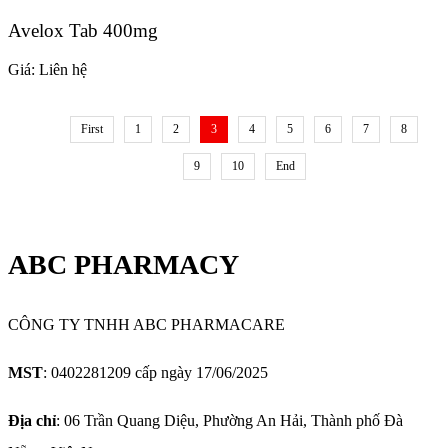
Avelox Tab 400mg
Giá:
Liên hệ
First
1
2
3
4
5
6
7
8
9
10
End
ABC PHARMACY
CÔNG TY TNHH ABC PHARMACARE
MST
: 0402281209 cấp ngày 17/06/2025
Địa chỉ
: 06 Trần Quang Diệu, Phường An Hải, Thành phố Đà