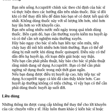
Bạn nên uống Accupril® chính xác theo chỉ định của bác sĩ
và thực hiện theo các hướng dẫn trên nhãn thuốc. Bác sĩ đôi
khi có thể thay đổi liều để đảm bảo bạn sẽ có được kết quả tốt
nhất. Không dùng thuốc này với số lượng lớn hơn, nhỏ hơn
hay lâu hơn so với khuyến cáo.
Bạn nên uống nhiều nước mỗi ngày trong quá trình dùng
thuốc. Bên cạnh đó, bạn cần thường xuyên kiểm tra huyết áp
và có thể cần xét nghiệm máu thường xuyên.
Hãy báo ngay cho bác sĩ nếu bạn liên tục nôn mửa, tiêu
chảy hay đổ mồ hôi nhiều hơn bình thường. Bạn có thể dễ
dàng bị mất nước khi dùng thuốc quinapril. Điều này có thể
dẫn đến hạ huyết áp, rối loạn điện giải hoặc suy thận.
Nếu bạn cần phải phẫu thuật, hãy báo cho bác sĩ phẫu thuật
rằng mình đang sử dụng Accupril®. Bạn có thể cần phải
ngừng sử dụng thuốc trong một thời gian ngắn.
Nếu bạn đang được điều trị huyết áp cao, hãy tiếp tục sử
dụng Accupril® ngay cả khi đã cảm thấy khỏe hơn. Cao
huyết áp thường không có triệu chứng, vì vậy bạn có thể cần
phải dùng thuốc huyết áp suốt đời.
Liều dùng
Những thông tin được cung cấp không thể thay thế cho lời khuyên
của các chuyên viên y tế. Hãy luôn tham khảo ý kiến bác sĩ hoặc