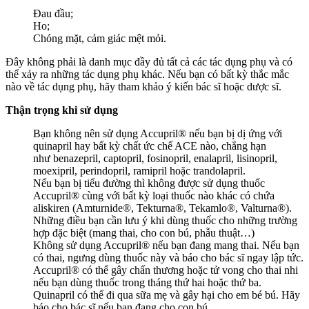
Đau đầu;
Ho;
Chóng mặt, cảm giác mệt mỏi.
Đây không phải là danh mục đầy đủ tất cả các tác dụng phụ và có
thể xảy ra những tác dụng phụ khác. Nếu bạn có bất kỳ thắc mắc
nào về tác dụng phụ, hãy tham khảo ý kiến bác sĩ hoặc dược sĩ.
Thận trọng khi sử dụng
Bạn không nên sử dụng Accupril® nếu bạn bị dị ứng với
quinapril hay bất kỳ chất ức chế ACE nào, chẳng hạn
như benazepril, captopril, fosinopril, enalapril, lisinopril,
moexipril, perindopril, ramipril hoặc trandolapril.
Nếu bạn bị tiểu đường thì không được sử dụng thuốc
Accupril® cùng với bất kỳ loại thuốc nào khác có chứa
aliskiren (Amturnide®, Tekturna®, Tekamlo®, Valturna®).
Những điều bạn cần lưu ý khi dùng thuốc cho những trường
hợp đặc biệt (mang thai, cho con bú, phẫu thuật…)
Không sử dụng Accupril® nếu bạn đang mang thai. Nếu bạn
có thai, ngưng dùng thuốc này và báo cho bác sĩ ngay lập tức.
Accupril® có thể gây chấn thương hoặc tử vong cho thai nhi
nếu bạn dùng thuốc trong tháng thứ hai hoặc thứ ba.
Quinapril có thể đi qua sữa mẹ và gây hại cho em bé bú. Hãy
báo cho bác sĩ nếu bạn đang cho con bú.