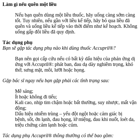
Làm gì nếu quên một liều
Nếu bạn quên dùng một liều thuốc, hãy uống càng sớm càng
tốt. Tuy nhiên, nếu gần với liều kế tiếp, hãy bỏ qua liều đã
quên và uống liều kế tiếp vào thời điểm như kế hoạch. Không
uống gấp đôi liều đã quy định.
Tác dụng phụ
Bạn sẽ gặp tác dụng phụ nào khi dùng thuốc Accupril®?
Bạn nên gọi cấp cứu nếu có bất kỳ dấu hiệu của phản ứng dị
ứng với Accupril®: phát ban, đau dạ dày nghiêm trọng, khó
thở, sưng mặt, môi, lưỡi hoặc họng.
Gặp bác sĩ ngay nếu bạn gặp phải các tình trạng sau:
Mê sảng;
Ít hoặc không đi tiểu;
Kali cao, nhịp tim chậm hoặc bất thường, suy nhược, mất vận
động;
Dấu hiệu nhiễm trùng – yếu đột ngột hoặc cảm giác bị
bệnh, sốt, ớn lạnh, đau họng, lở miệng, đau khi nuốt, loét da,
triệu chứng cảm lạnh hoặc cúm.
Tác dụng phụ Accupril® thông thường có thể bao gồm: