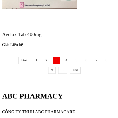
Avelox Tab 400mg
Giá:
Liên hệ
First
1
2
3
4
5
6
7
8
9
10
End
ABC PHARMACY
CÔNG TY TNHH ABC PHARMACARE